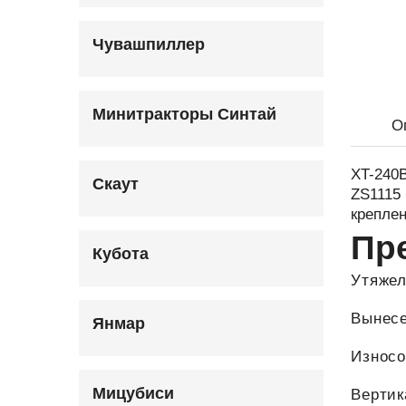
Чувашпиллер
Минитракторы Синтай
О
XT-240
Скаут
ZS1115 
крепле
Пр
Кубота
Утяжел
Вынесе
Янмар
Износо
Мицубиси
Вертик