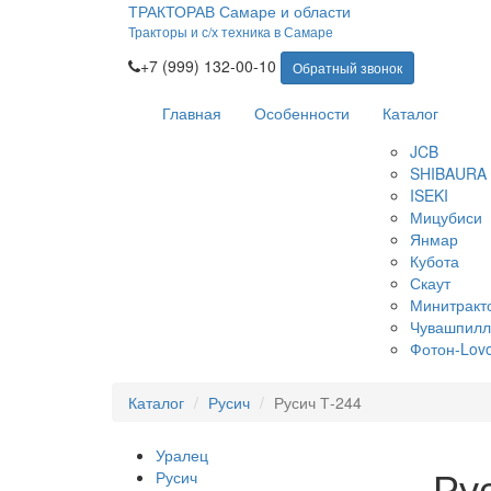
ТРАКТОРА
В Самаре и области
Тракторы и с/х техника в Самаре
+7 (999) 132-00-10
Обратный звонок
Главная
Особенности
Каталог
JCB
SHIBAURA
ISEKI
Мицубиси
Янмар
Кубота
Скаут
Минитракт
Чувашпилл
Фотон-Lovo
Каталог
Русич
Русич Т-244
Уралец
Ру
Русич