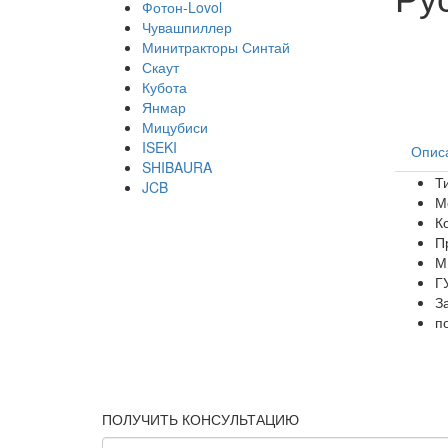
Фотон-Lovol
Чувашпиллер
Минитракторы Синтай
Скаут
Кубота
Янмар
Мицубиси
ISEKI
Опис
SHIBAURA
Т
JCB
М
К
П
М
Г
З
п
ПОЛУЧИТЬ КОНСУЛЬТАЦИЮ