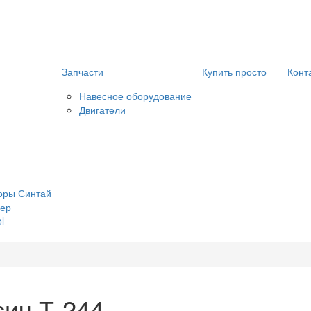
Запчасти
Купить просто
Конт
Навесное оборудование
Двигатели
оры Синтай
ер
l
сич Т-244